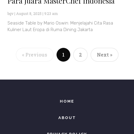
Para Juara MasterChef Indonesia
bgv
August 8, 2025
9:23 am
Seaside Table by Mario Oswin: Menjelajahi Cita Rasa
Kuliner Laut Eropa di Ruma Dining Jakarta
« Previous
1
2
Next »
HOME
ABOUT